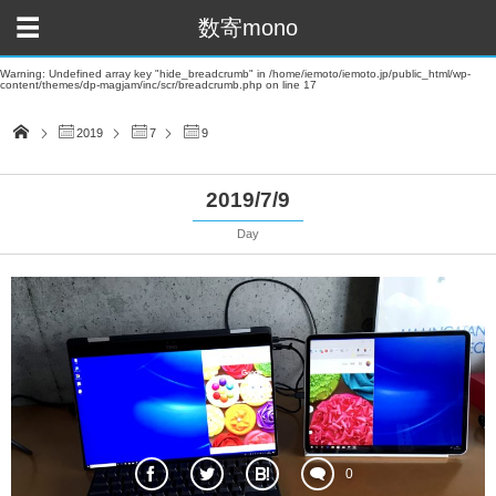
数寄mono
Warning
: Undefined array key "hide_breadcrumb" in
/home/iemoto/iemoto.jp/public_html/wp-
content/themes/dp-magjam/inc/scr/breadcrumb.php
on line
17
2019
7
9
2019/7/9
Day
0